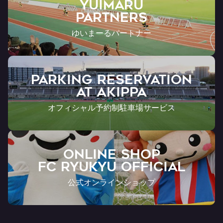
YUIMARU
Partners
ゆいまーるパートナー
PARKING RESERVATION
AT Akippa
オフィシャル予約制駐車場サービス
ONLINE SHOP
FC RYUKYU OFFICIAL
公式オンラインショップ