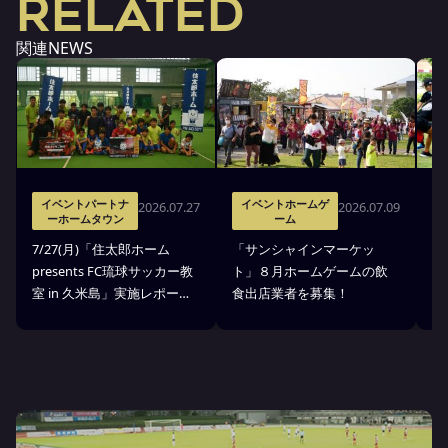
RELATED
関連NEWS
イベントパートナ
イベントホームゲ
2026.07.27
2026.07.09
ーホームタウン
ーム
7
7/27(月)「住太郎ホーム
「サンシャインマーケッ
p
presents FC琉球サッカー教
ト」８月ホームゲームの飲
室
室 in 久米島」実施レポー
食出店業者を募集！
せ
ト！