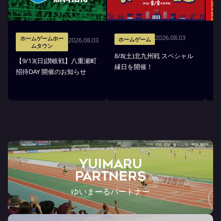
2026.08.03
ホームゲームホー
2026.08.03
ホームゲーム
ムタウン
8/8(土)北九州戦 スペシャル
8/
【9/13(日)讃岐戦】八重瀬町
縁日を開催！
A
招待DAY 開催のお知らせ
決
YUIMARU
Partners
ゆいまーるパートナー