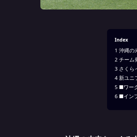
Index
1
沖縄の
2
チーム
3
さくら
4
新ユニ
5
■ワー
6
■イン