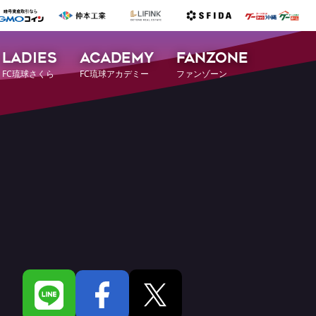
LADIES
ACADEMY
FANZONE
FC琉球さくら
FC琉球アカデミー
ファンゾーン