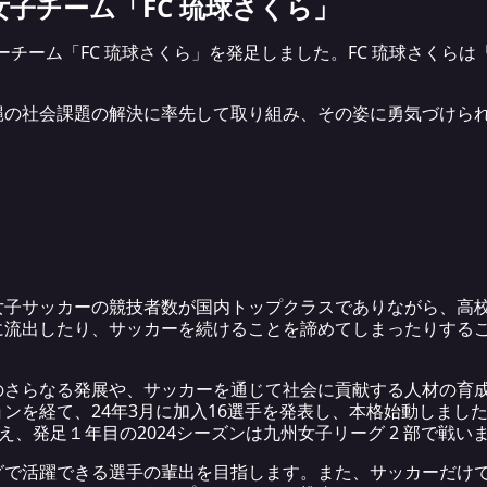
女子チーム
「FC 琉球さくら」
ーチーム「FC 琉球さくら」を発足しました。FC 琉球さくら
縄の社会課題の解決に率先して取り組み、その姿に勇気づけら
。
女子サッカーの競技者数が国内トップクラスでありながら、高
に流出したり、サッカーを続けることを諦めてしまったりする
さらなる発展や、サッカーを通じて社会に貢献する人材の育成を目
ンを経て、24年3月に加入16選手を発表し、本格始動しまし
え、発足１年目の2024シーズンは九州女子リーグ 2 部で戦い
グで活躍できる選手の輩出を目指します。また、サッカーだけ