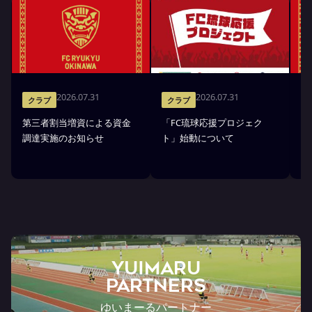
2026.07.31
2026.07.31
クラブ
クラブ
第三者割当増資による資金
「FC琉球応援プロジェク
「
調達実施のお知らせ
ト」始動について
金
YUIMARU
Partners
ゆいまーるパートナー