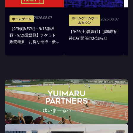
2026.08.07
ホームゲームホー
2026.08.07
ホームゲーム
ムタウン
【9/3横浜FC戦・9/13讃岐
※
【9/26(土)愛媛戦】那覇市招
戦・9/26愛媛戦】チケット
戦
待DAY 開催のお知らせ
販売概要、お得な招待・優
ス
待のお知らせ
7
ン
ト
YUIMARU
Partners
ゆいまーるパートナー