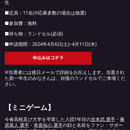
生
■定員：11名(※応募多数の場合は抽選)
■参加費：無料
■持ち物：ランドセル(必須)
■申請期間：2024年4月6日(土)~4月11日(木)
※当選者には後日メールで詳細をお伝えします。当選され
た新一年生のみなさんは、自慢のランドセルでご来場くだ
さい。
【ミニゲーム】
今春高校及び大学を卒業した入団1年目の
吉本武 選手
・
庵
原篤人 選手
・
幸喜祐心 選手
の顔と名前をファン・サポー