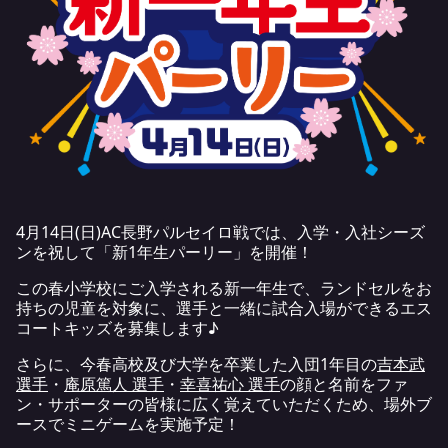
4月14日(日)AC長野パルセイロ戦では、入学・入社シーズ
ンを祝して「新1年生パーリー」を開催！
この春小学校にご入学される新一年生で、ランドセルをお
持ちの児童を対象に、選手と一緒に試合入場ができるエス
コートキッズを募集します♪
さらに、今春高校及び大学を卒業した入団1年目の
吉本武
選手
・
庵原篤人 選手
・
幸喜祐心 選手
の顔と名前をファ
ン・サポーターの皆様に広く覚えていただくため、場外ブ
ースでミニゲームを実施予定！