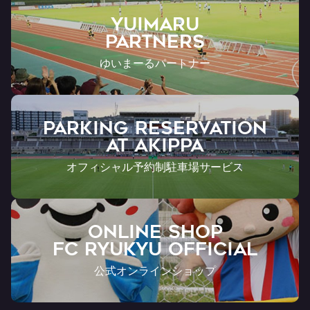
YUIMARU
Partners
ゆいまーるパートナー
PARKING RESERVATION
AT Akippa
オフィシャル予約制駐車場サービス
ONLINE SHOP
FC RYUKYU OFFICIAL
公式オンラインショップ