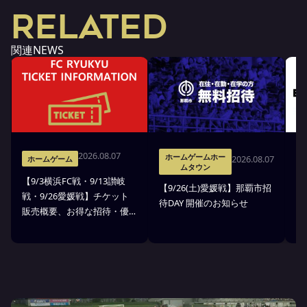
RELATED
関連NEWS
2026.08.07
ホームゲームホー
2026.08.07
ホームゲーム
ムタウン
【9/3横浜FC戦・9/13讃岐
※
【9/26(土)愛媛戦】那覇市招
戦・9/26愛媛戦】チケット
戦
待DAY 開催のお知らせ
販売概要、お得な招待・優
ス
待のお知らせ
7
ン
ト