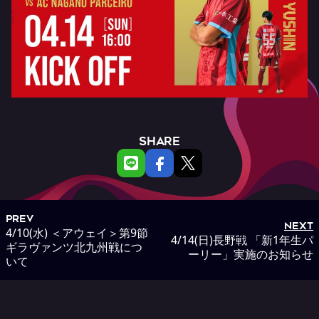
SHARE
PREV
NEXT
4/10(水) ＜アウェイ＞第9節
4/14(日)長野戦 「新1年生パ
ギラヴァンツ北九州戦につ
ーリー」実施のお知らせ
いて