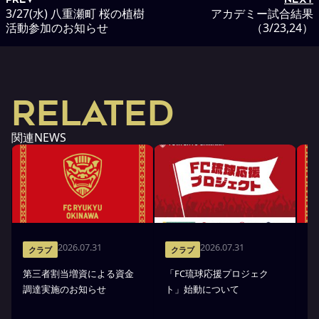
3/27(水) 八重瀬町 桜の植樹
アカデミー試合結果
活動参加のお知らせ
（3/23,24）
RELATED
関連NEWS
2026.07.31
2026.07.31
クラブ
クラブ
第三者割当増資による資金
「FC琉球応援プロジェク
「
調達実施のお知らせ
ト」始動について
金