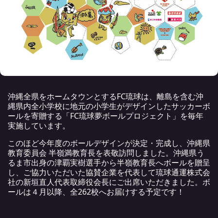
沖縄全県をホームタウンとするFC琉球は、離島を含む沖
縄県内全小学校に地元の小学生がデザインしたサッカーボ
ールを寄贈する「FC琉球夢ボールプロジェクト」を毎年
実施しています。
このほど今年度のボールデザインが決定・完成し、沖縄県
教育委員会 半嶺満教育長を表敬訪問しました。沖縄県う
るま市出身の津覇実樹選手から半嶺教育長へボールを贈呈
し、ご協力いただいた協賛企業を代表して琉球通運株式会
社の新垣直人代表取締役会長にご出席いただきました。ボ
ールは４月以降、全262校へお届けする予定です！