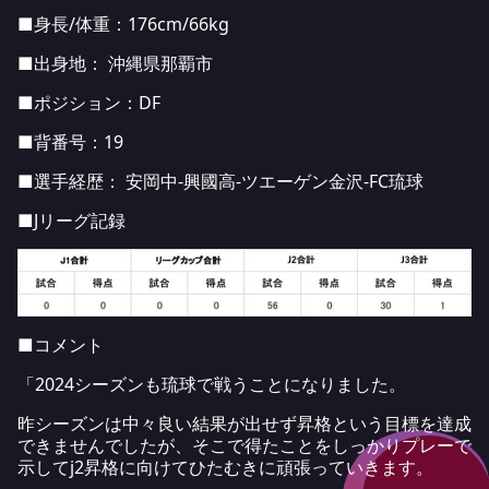
■身長/体重：176cm/66kg
■出身地： 沖縄県那覇市
■ポジション：DF
■背番号：19
■選手経歴： 安岡中-興國高-ツエーゲン金沢-FC琉球
■Jリーグ記録
■コメント
「2024シーズンも琉球で戦うことになりました。
昨シーズンは中々良い結果が出せず昇格という目標を達成
できませんでしたが、そこで得たことをしっかりプレーで
示してj2昇格に向けてひたむきに頑張っていきます。