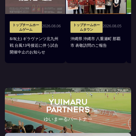
トップチームホー
トップチームホー
2026.08.06
2026.08.05
ムゲーム
ムタウン
タ
8/8(土) ギラヴァンツ北九州
沖縄県 沖縄市 八重瀬町 那覇
沖
戦 台風13号接近に伴う試合
市 表敬訪問のご報告
(
開催中止のお知らせ
戦
YUIMARU
Partners
ゆいまーるパートナー