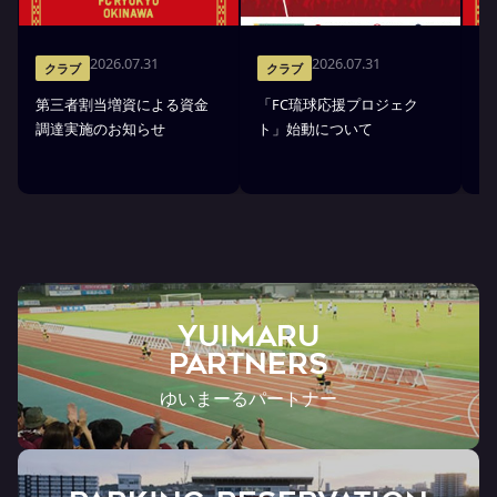
2026.07.31
2026.07.31
クラブ
クラブ
第三者割当増資による資金
「FC琉球応援プロジェク
「
調達実施のお知らせ
ト」始動について
金
YUIMARU
Partners
ゆいまーるパートナー