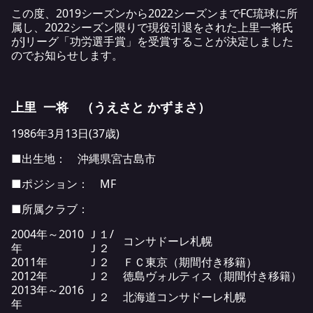
この度、2019シーズンから2022シーズンまでFC琉球に所
属し、2022シーズン限りで現役引退をされた上里一将氏
がJリーグ「功労選手賞」を受賞することが決定しました
のでお知らせします。
上里 一将 （うえさと かずまさ）
1986年3月13日(37歳)
■出生地： 沖縄県宮古島市
■ポジション： MF
■所属クラブ：
2004年～2010
Ｊ１/
コンサドーレ札幌
年
Ｊ２
2011年
Ｊ２
ＦＣ東京（期間付き移籍）
2012年
Ｊ２
徳島ヴォルティス（期間付き移籍）
2013年～2016
Ｊ２
北海道コンサドーレ札幌
年