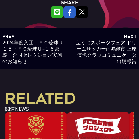
SHARE
PREV
NEXT
2024年度入団 ＦＣ琉球Ｕ-
宝くじスポーツフェア ドリ
１５・ＦＣ琉球Ｕ–１５那
ームサッカーin沖縄市 上原
覇 合同セレクション実施
慎也クラブコミュニケータ
のお知らせ
ー出場報告
RELATED
関連NEWS