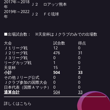
2017年～2018
Ｊ２
ロアッソ熊本
年
2019年～2022
Ｊ２
ＦＣ琉球
年
■出場試合数： ※天皇杯はＪクラブのみでの出場数
大会
試合数
得点
Ｊ１リーグ戦
12
0
Ｊ２リーグ戦
476
31
Ｊ３リーグ戦
0
0
リーグカップ戦
1
0
天皇杯
15
2
小計
504
33
その他Ｊリーグ公式
0
0
Ｊクラブ参加の国際大会
0
0
日本代表（国際Ａマッチ）
0
0
通算合計
504
33
詳しくは
こちら