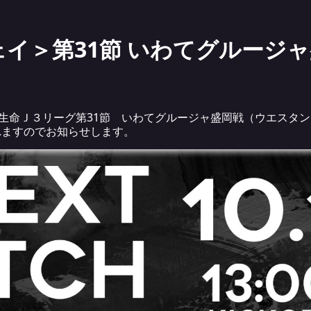
＜アウェイ＞第31節 いわてグルー
安田生命Ｊ３リーグ第31節 いわてグルージャ盛岡戦（ウエスタ
されますのでお知らせします。