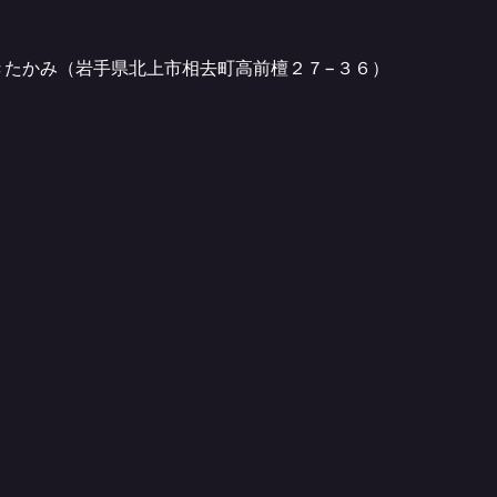
きたかみ（岩手県北上市相去町高前檀２７−３６）