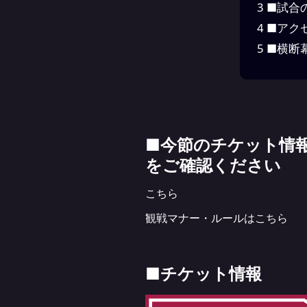
3
■試合
4
■アク
5
■横断
■今節のチケット情
をご確認ください
こちら
観戦マナー・ルールは
こちら
■チケット情報