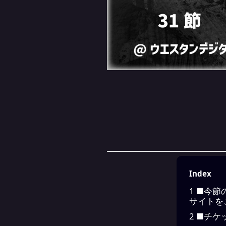
Index
1
■今節
サイトを
2
■チケ