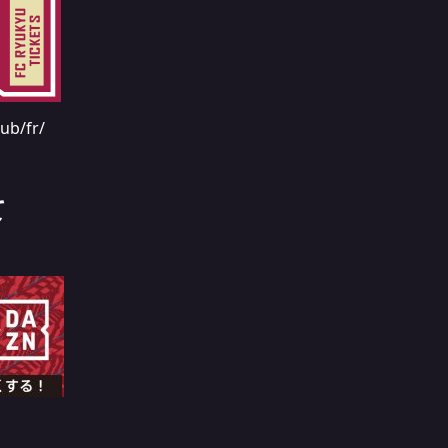
lub/fr/
て