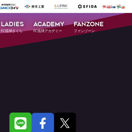
LADIES
ACADEMY
FANZONE
FC琉球さくら
FC琉球アカデミー
ファンゾーン