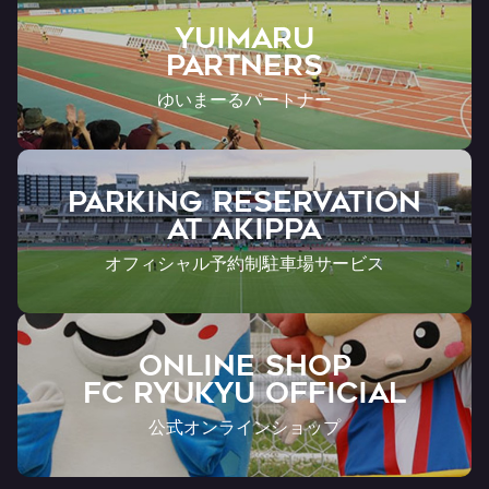
YUIMARU
Partners
ゆいまーるパートナー
PARKING RESERVATION
AT Akippa
オフィシャル予約制駐車場サービス
ONLINE SHOP
FC RYUKYU OFFICIAL
公式オンラインショップ