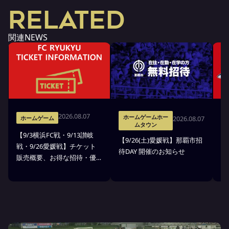
RELATED
関連NEWS
2026.08.07
ホームゲームホー
2026.08.07
ホームゲーム
ムタウン
【9/3横浜FC戦・9/13讃岐
8
【9/26(土)愛媛戦】那覇市招
戦・9/26愛媛戦】チケット
Ｊ
待DAY 開催のお知らせ
販売概要、お得な招待・優
来
待のお知らせ
B
を
)