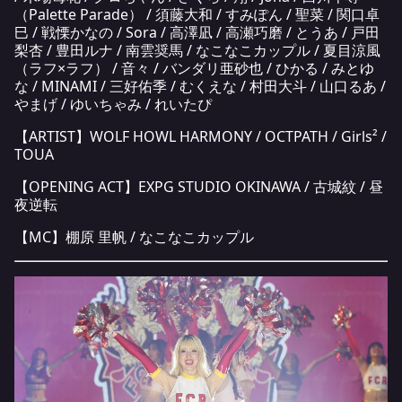
（Palette Parade） / 須藤大和 / すみぽん / 聖菜 / 関口卓
巳 / 戦慄かなの / Sora / 高澤凪 / 高瀬巧磨 / とうあ / 戸田
梨杏 / 豊田ルナ / 南雲奨馬 / なこなこカップル / 夏目涼風
（ラフ×ラフ） / 音々 / バンダリ亜砂也 / ひかる / みとゆ
な / MINAMI / 三好佑季 / むくえな / 村田大斗 / 山口るあ /
やまげ / ゆいちゃみ / れいたぴ
【ARTIST】WOLF HOWL HARMONY / OCTPATH / Girls² /
TOUA
【OPENING ACT】EXPG STUDIO OKINAWA / 古城紋 / 昼
夜逆転
【MC】棚原 里帆 / なこなこカップル