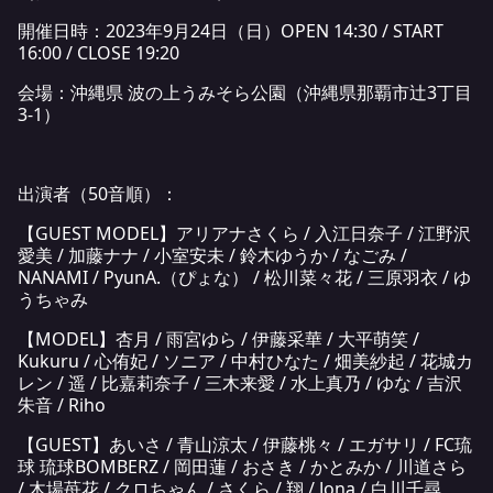
開催日時：2023年9月24日（日）OPEN 14:30 / START
16:00 / CLOSE 19:20
会場：沖縄県 波の上うみそら公園（沖縄県那覇市辻3丁目
3-1）
出演者（50音順）：
【GUEST MODEL】アリアナさくら / 入江日奈子 / 江野沢
愛美 / 加藤ナナ / 小室安未 / 鈴木ゆうか / なごみ /
NANAMI / PyunA.（ぴょな） / 松川菜々花 / 三原羽衣 / ゆ
うちゃみ
【MODEL】杏月 / 雨宮ゆら / 伊藤采華 / 大平萌笑 /
Kukuru / 心侑妃 / ソニア / 中村ひなた / 畑美紗起 / 花城カ
レン / 遥 / 比嘉莉奈子 / 三木来愛 / 水上真乃 / ゆな / 吉沢
朱音 / Riho
【GUEST】あいさ / 青山涼太 / 伊藤桃々 / エガサリ / FC琉
球 琉球BOMBERZ / 岡田蓮 / おさき / かとみか / 川道さら
/ 木場苺花 / クロちゃん / さくら / 翔 / Jona / 白川千尋