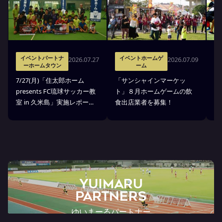
イベントパートナ
イベントホームゲ
2026.07.27
2026.07.09
ーホームタウン
ーム
7
7/27(月)「住太郎ホーム
「サンシャインマーケッ
p
presents FC琉球サッカー教
ト」８月ホームゲームの飲
室
室 in 久米島」実施レポー
食出店業者を募集！
せ
ト！
YUIMARU
Partners
ゆいまーるパートナー