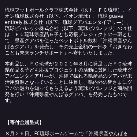
琉球フットボールクラブ株式会社（以下、ＦＣ琉球）、イ
オン琉球株式会社（以下、イオン琉球）、琉球 guava
entirely 株式会社（以下、琉球グアバエンタイアリ―）、
琉球ビバレッジ株式会社（以下、琉球ビバレッジ）の４社
は、ＦＣ琉球県産品＆子ども応援プロジェクトの一環とし
て、県産グアバを使ったペットボトル飲料「沖縄県産やん
ばるグアバ」を発売し、その売上金額の一部を「おきなわ
こども未来ランチサポート」へ寄付いたしました。
本商品は、ＦＣ琉球が２０２１年８月に発足したＦＣ琉球
県産品＆子ども応援プロジェクトの活動に賛同した琉球グ
アバエンタイアリ―が、沖縄で採れる県産品のグアバが未
活用資源となっていることに注目し、県内外の皆さまにグ
アバの魅力を知ってもらえるよう琉球ビバレッジと商品開
発を行い「沖縄県産やんばるグアバ」を発売したもので
す。
【寄付金贈呈式】
８月２６日、FC琉球ホームゲームで「沖縄県産やんばる