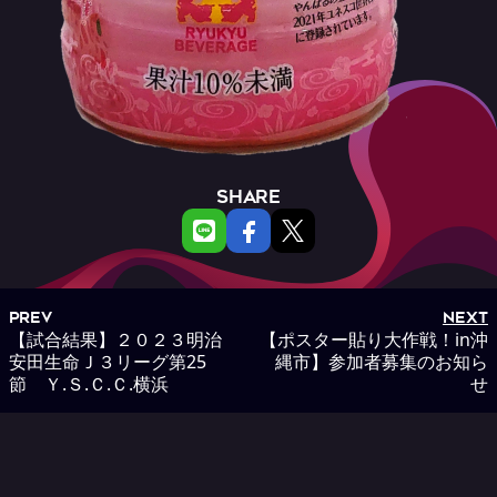
SHARE
PREV
NEXT
【試合結果】２０２３明治
【ポスター貼り大作戦！in沖
安田生命Ｊ３リーグ第25
縄市】参加者募集のお知ら
節 Ｙ.Ｓ.Ｃ.Ｃ.横浜
せ