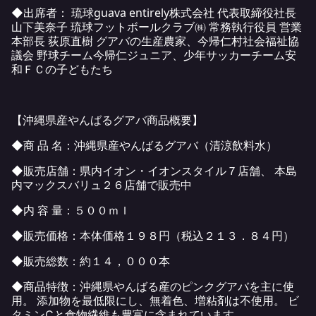
◆出席者： 琉球guava entirely株式会社 代表取締役社長
山下美奈子 琉球フットボールクラブ㈱ 常務執行役員 営業
本部長 荻原直樹 グアバの生産農家、今帰仁村社会福祉協
議会 野球チーム今帰仁ジュニア、少年サッカーチーム安
和ＦＣの子どもたち
【沖縄県産やんばるグアバ商品概要】
◆商 品 名：沖縄県産やんばるグアバ（清涼飲料水）
◆販売店舗：県内イオン・イオンスタイル７店舗、 本島
内マックスバリュ２６店舗で販売中
◆内 容 量：５００ｍｌ
◆販売価格：本体価格１９８円（税込２１３．８４円）
◆販売総数：約１４，０００本
◆商品特徴：沖縄県やんばる産のピンクグアバを主に使
用。 添加物を最低限にし、無着色、増粘剤は不使用。 ビ
タミンⅭと食物繊維も豊富に含まれています。