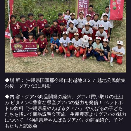
◆場 所： 沖縄県国頭郡今帰仁村越地３２７ 越地公民館集
合後、グアバ畑に移動
◆内 容：グアバ商品開発の経緯、グアバ買い取りの仕組
み ビタミンⅭ豊富な県産グアバの魅力を発信！ ペットボ
トル飲料「沖縄県産やんばるグアバ」 やんばるの子ども
たちを招いて商品説明会実施 生産農家よりグアバの魅力
について 「沖縄県産やんばるグアバ」の商品紹介、子ど
もたちと試飲会