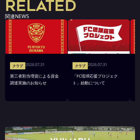
RELATED
関連NEWS
2026.07.31
2026.07.31
クラブ
クラブ
第三者割当増資による資金
「FC琉球応援プロジェク
「
調達実施のお知らせ
ト」始動について
金