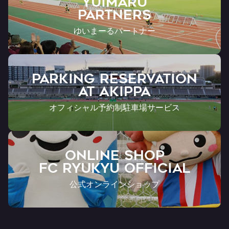
YUIMARU
Partners
ゆいまーるパートナー
PARKING RESERVATION
AT Akippa
オフィシャル予約制駐車場サービス
ONLINE SHOP
FC RYUKYU OFFICIAL
公式オンラインショップ