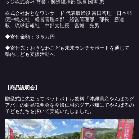
ッジ株式会社 営業・製造統括部 課長 圀吉 忠
株式会社おとなワンサード 代表取締役 富田杏理 日本郵
便沖縄支社 経営管理本部 経営管理部 部長 勝連
毅 琉球新報社 中部支社長 宮城 光男
◆寄付金額：３５万円
◆寄付先：おきなわこども未来ランチサポートを通じて
県内こども支援活動へ
【商品説明会】
贈呈式に先立ってペットボトル飲料「沖縄県産やんばるグ
アバ」の商品説明会を今帰仁村のグアバ畑にてやんばるの
子どもたちを招いて実施いたしました。