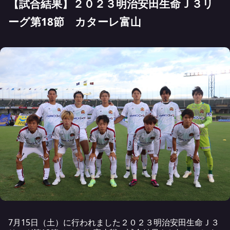
【試合結果】２０２３明治安田生命Ｊ３リ
ーグ第18節 カターレ富山
7月15日（土）に行われました２０２３明治安田生命Ｊ３