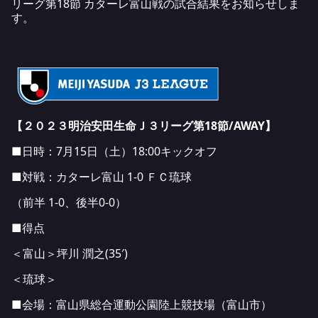
リーグ第18節 カターレ富山戦の試合結果をお知らせしま
す。
【２０２３明治安田生命Ｊ３リーグ第18節/AWAY】
■日時：7月15日（土）18:00キックオフ
■対戦：カターレ富山 1-0 ＦＣ琉球
（前半 1-0、後半0-0）
■得点
＜富山＞坪川 潤之(35′)
＜琉球＞
■会場：富山県総合運動公園陸上競技場（富山市）