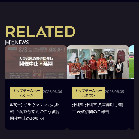
RELATED
関連NEWS
トップチームホー
トップチームホー
2026.08.06
2026.08.05
ムゲーム
ムタウン
タ
8/8(土) ギラヴァンツ北九州
沖縄県 沖縄市 八重瀬町 那覇
沖
戦 台風13号接近に伴う試合
市 表敬訪問のご報告
(
開催中止のお知らせ
戦