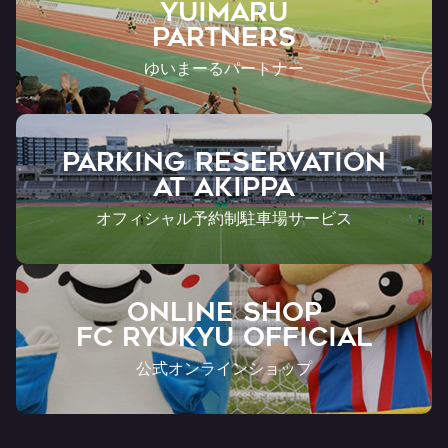
YUIMARU
Partners
ゆいまーるパートナー
PARKING RESERVATION
AT Akippa
オフィシャル予約制駐車場サービス
ONLINE SHOP
FC RYUKYU OFFICIAL
公式オンラインショップ