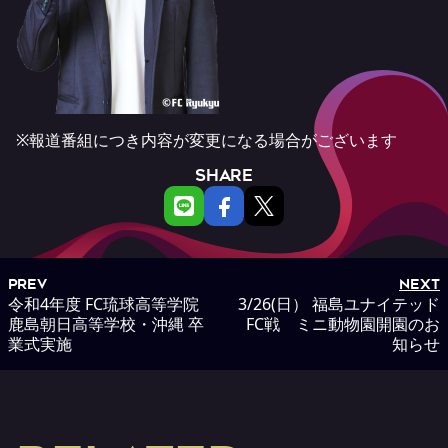
※報道番組につき内容が変更になる場合がございます
SHARE
PREV
NEXT
令和4年度 FC琉球高等学院
3/26(日） 福島ユナイテッド
鹿島朝日高等学校・沖縄 卒
FC戦 ミニ動物園開園のお
業式実施
知らせ