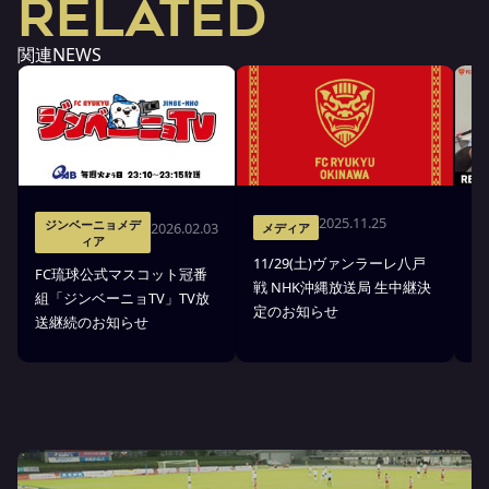
RELATED
関連NEWS
2025.11.25
ジンベーニョメデ
2026.02.03
メディア
ィア
11/29(土)ヴァンラーレ八戸
8
FC琉球公式マスコット冠番
戦 NHK沖縄放送局 生中継決
中
組「ジンベーニョTV」TV放
定のお知らせ
送継続のお知らせ