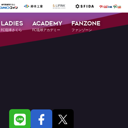
LADIES
ACADEMY
FANZONE
FC琉球さくら
FC琉球アカデミー
ファンゾーン