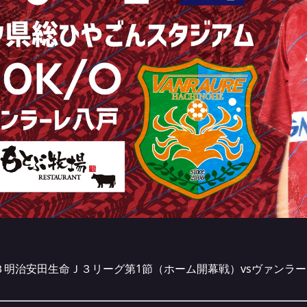
３明治安田生命Ｊ３リーグ第1節（ホーム開幕戦）vsヴァンラ