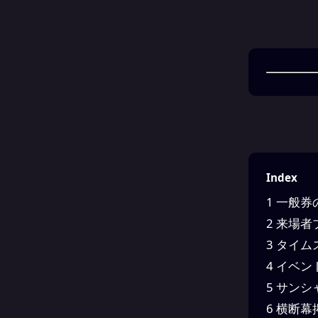
Index
1
一般券
2
来場者
3
タイム
4
イベン
5
サンシ
6
横断幕