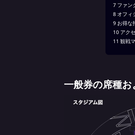
7
ファン
8
オフィ
9
お得な
10
アク
11
観戦マ
一般券の席種お