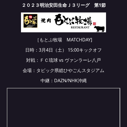
２０２３明治安田生命Ｊ３リーグ 第1節
［もとぶ牧場 MATCHDAY]
日時：3月4日（土） 15:00キックオフ
対戦：ＦＣ琉球 vs ヴァンラーレ八戸
会場：タピック県総ひやごんスタジアム
中継：DAZN/NHK沖縄