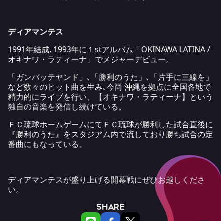
ディアマンテス
1991年結成､1993年に１stアルバム「OKINAWA LATINA /
オキナワ・ラティーナ」でメジャーデビュー。
「ガンバッテヤンド」､「勝利のうた」､「片手に三線を」
など数々のヒット曲を生み､今尚 沖縄を拠点に全国各地で
精力的にライブを行い、【オキナワ・ラティーナ】という
独自の音楽を発信し続けている。
ＦＣ琉球ホームゲームにてＦＣ琉球が勝利した試合直後に
『勝利のうた』をスタジアム内で流しており勝ち試合の定
番曲にもなっている。
ディアマンテスが盛り上げる開幕戦にぜひお越しくださ
い。
SHARE