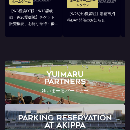
2026.08.07
ホームゲームホー
2026.08.07
ホームゲーム
ムタウン
【9/3横浜FC戦・9/13讃岐
※
【9/26(土)愛媛戦】那覇市招
戦・9/26愛媛戦】チケット
戦
待DAY 開催のお知らせ
販売概要、お得な招待・優
ス
待のお知らせ
7
ン
ト
YUIMARU
Partners
ゆいまーるパートナー
PARKING RESERVATION
AT Akippa