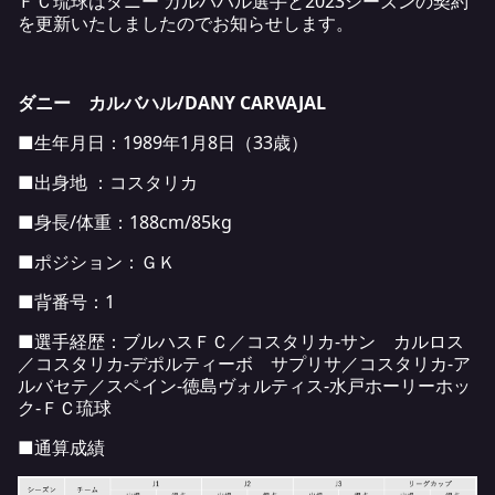
ＦＣ琉球はダニー カルバハル選手と2023シーズンの契約
を更新いたしましたのでお知らせします。
ダニー カルバハル/DANY CARVAJAL
■生年月日：1989年1月8日（33歳）
■出身地 ：コスタリカ
■身長/体重：188cm/85kg
■ポジション：ＧＫ
■背番号：1
■選手経歴：ブルハスＦＣ／コスタリカ-サン カルロス
／コスタリカ-デポルティーボ サプリサ／コスタリカ-ア
ルバセテ／スペイン-徳島ヴォルティス-水戸ホーリーホッ
ク-ＦＣ琉球
■通算成績