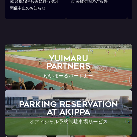
戦 台風13号接近に伴う試合
市 表敬訪問のご報告
(
開催中止のお知らせ
戦
YUIMARU
Partners
ゆいまーるパートナー
PARKING RESERVATION
AT Akippa
オフィシャル予約制駐車場サービス