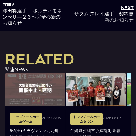
PREV
NEXT
澤田将選手 ポルティモネ
サダム スレイ選手 契約更
ンセＵ―２３へ完全移籍の
新のお知らせ
お知らせ
RELATED
関連NEWS
トップチームホー
トップチームホー
2026.08.06
2026.08.05
ムゲーム
ムタウン
タ
8/8(土) ギラヴァンツ北九州
沖縄県 沖縄市 八重瀬町 那覇
沖