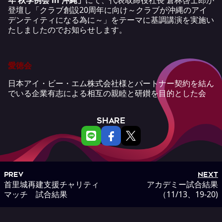
年 秋季例会 in 沖縄」
にて、代表取締役社長 倉林啓士郎が
登壇し「クラブ創設20周年に向け～クラブが沖縄のアイ
デンティティになる為に～」をテーマに基調講演を実施い
たしましたのでお知らせします。
愛徳会
日本アイ・ビー・エム株式会社様とパートナー契約を結ん
でいる企業有志による相互の親睦と研鑚を目的とした会
SHARE
PREV
NEXT
首里城再建支援チャリティ
アカデミー試合結果
マッチ 試合結果
（11/13、19-20)