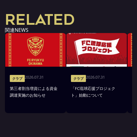
RELATED
関連NEWS
2026.07.31
2026.07.31
クラブ
クラブ
第三者割当増資による資金
「FC琉球応援プロジェク
「
調達実施のお知らせ
ト」始動について
金