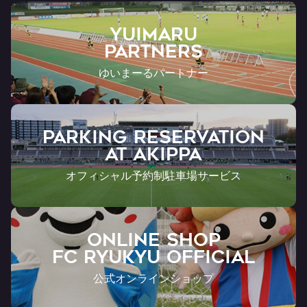
YUIMARU
Partners
ゆいまーるパートナー
PARKING RESERVATION
AT Akippa
オフィシャル予約制駐車場サービス
ONLINE SHOP
FC RYUKYU OFFICIAL
公式オンラインショップ