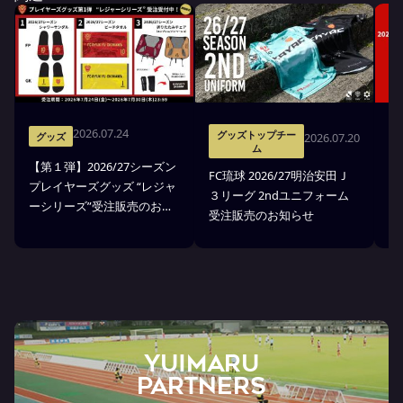
2026.07.24
グッズトップチー
2026.07.20
グッズ
ム
【第１弾】2026/27シーズン
FC琉球 2026/27明治安田Ｊ
F
プレイヤーズグッズ “レジャ
３リーグ 2ndユニフォーム
３
ーシリーズ”受注販売のお知
受注販売のお知らせ
ア
らせ
YUIMARU
Partners