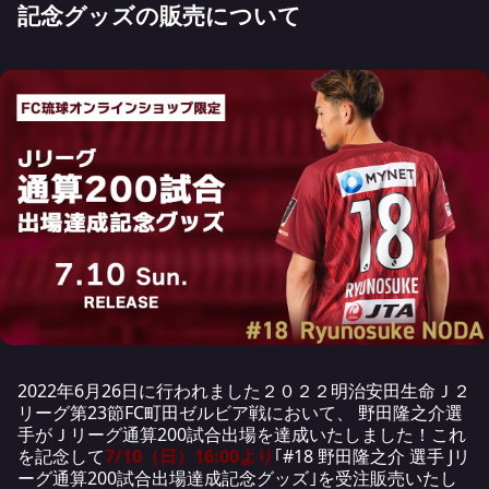
記念グッズの販売について
2022年6月26日に行われました２０２２明治安田生命Ｊ２
リーグ第23節FC町田ゼルビア戦において、 野田隆之介選
手がＪリーグ通算200試合出場を達成いたしました！これ
を記念して
7/10（日）16:00より
｢#18 野田隆之介 選手 Jリ
ーグ通算200試合出場達成記念グッズ｣を受注販売いたし