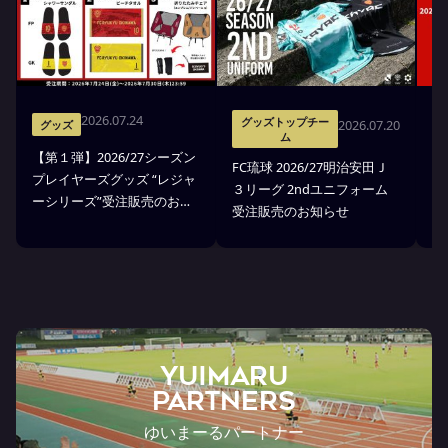
2026.07.24
グッズトップチー
2026.07.20
グッズ
ム
【第１弾】2026/27シーズン
FC琉球 2026/27明治安田Ｊ
F
プレイヤーズグッズ “レジャ
３リーグ 2ndユニフォーム
３
ーシリーズ”受注販売のお知
受注販売のお知らせ
ア
らせ
YUIMARU
Partners
ゆいまーるパートナー