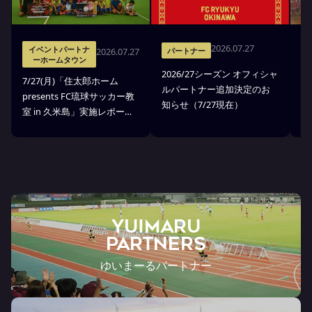
2026.07.27
イベントパートナ
2026.07.27
パートナー
ーホームタウン
2026/27シーズン オフィシャ
7
7/27(月)「住太郎ホーム
ルパートナー追加決定のお
業
presents FC琉球サッカー教
知らせ（7/27現在）
起
室 in 久米島」実施レポー
ト
ト！
YUIMARU
Partners
ゆいまーるパートナー