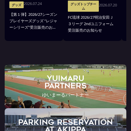
2026.07.24
グッズトップチー
2026.07.20
グッズ
ム
【第１弾】2026/27シーズン
FC琉球 2026/27明治安田Ｊ
F
プレイヤーズグッズ “レジャ
３リーグ 2ndユニフォーム
３
ーシリーズ”受注販売のお知
受注販売のお知らせ
ア
らせ
YUIMARU
Partners
ゆいまーるパートナー
PARKING RESERVATION
AT Akippa