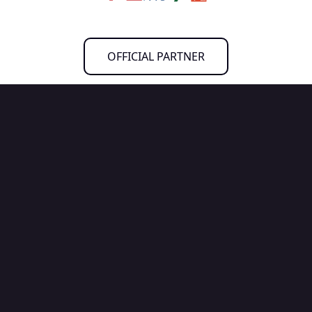
OFFICIAL PARTNER
試合を見る
ニュース
試合日程・結果
チーム情報
ニュース一覧
ホームゲーム情報
FC琉球さくら
選手スタッフ