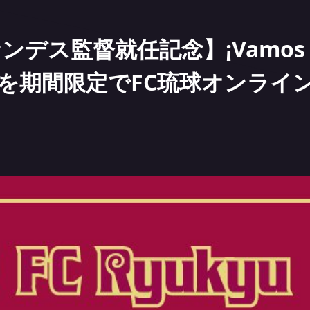
デス監督就任記念】¡Vamos R
を期間限定でFC琉球オンライ