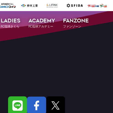
LADIES
ACADEMY
FANZONE
FC琉球さくら
FC琉球アカデミー
ファンゾーン