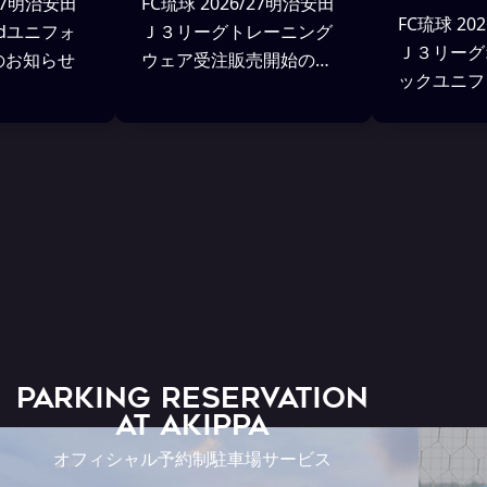
/27明治安田
FC琉球 2026/27明治安田
FC琉球 20
ndユニフォ
Ｊ３リーグトレーニング
Ｊ３リーグ
のお知らせ
ウェア受注販売開始のお
ックユニフ
知らせ
ン決定およ
お知らせ
PARKING RESERVATION
AT Akippa
オフィシャル予約制駐車場サービス