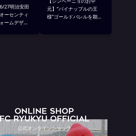
【ジンベーニョのお中
26/27明治安田
元】“パイナップルの王
オーセンティ
様”ゴールドバレルを期間
ォームデザイ
限定販売！
び受注販売の
ONLINE SHOP
FC RYUKYU OFFICIAL
公式オンラインショップ