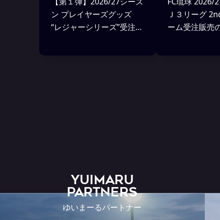
【第１弾】2026/27シーズ
FC琉球 2026
ン プレイヤーズグッズ
Ｊ３リーグ 2
“レジャーシリーズ”受注販
ーム受注販売
売のお知らせ
YUIMARU
Partners
ゆいまーるパートナー