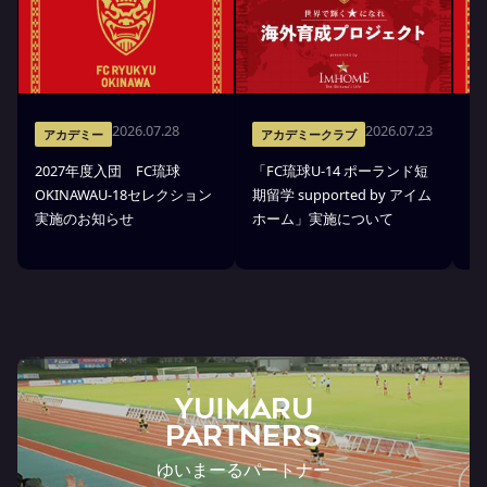
2026.07.28
2026.07.23
アカデミー
アカデミークラブ
2027年度入団 FC琉球
「FC琉球U-14 ポーランド短
高
OKINAWAU-18セレクション
期留学 supported by アイム
プ
実施のお知らせ
ホーム」実施について
部
ら
YUIMARU
Partners
ゆいまーるパートナー