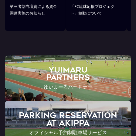
第三者割当増資による資金
「FC琉球応援プロジェク
「
調達実施のお知らせ
ト」始動について
金
YUIMARU
Partners
ゆいまーるパートナー
PARKING RESERVATION
AT Akippa
オフィシャル予約制駐車場サービス