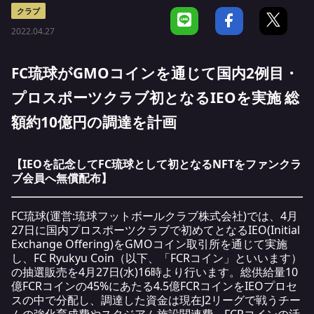
クラブ
2022.04.27
FC琉球がGMOコインを通じて国内2例目・
プロスポーツクラブ初となるIEOを実施 総
額約10億円の調達を計画
【IEOを記念してFC琉球として初となるNFTをファンクラ
ブ会員へ無償配布】
FC琉球(運営:琉球フットボールクラブ株式会社)では、4月
27日に国内プロスポーツクラブで初めてとなるIEO(Initial
Exchange Offering)をGMOコイン取引所を通じて実施
し、FC Ryukyu Coin（以下、「FCRコイン」といいます）
の抽選販売を4月27日(水)16時より行います。総供給量10
億FCRコインの45%にあたる4.5億FCRコインをIEOプロセ
スの中で分配し、調達した資金は現在J2リーグで戦うチー