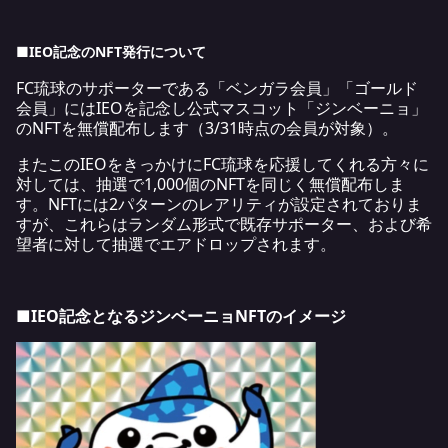
■IEO
記念のNFT発行について
FC琉球のサポーターである「ベンガラ会員」「ゴールド
会員」にはIEOを記念し公式マスコット「ジンベーニョ」
のNFTを無償配布します（3/31時点の会員が対象）。
またこのIEOをきっかけにFC琉球を応援してくれる方々に
対しては、抽選で1,000個のNFTを同じく無償配布しま
す。NFTには2パターンのレアリティが設定されておりま
すが、これらはランダム形式で既存サポーター、および希
望者に対して抽選でエアドロップされます。
■IEO
記念となるジンベーニョNFTのイメージ