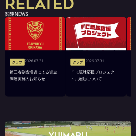
RELATED
関連NEWS
2026.07.31
2026.07.31
クラブ
クラブ
第三者割当増資による資金
「FC琉球応援プロジェク
「
調達実施のお知らせ
ト」始動について
金
YUIMARU