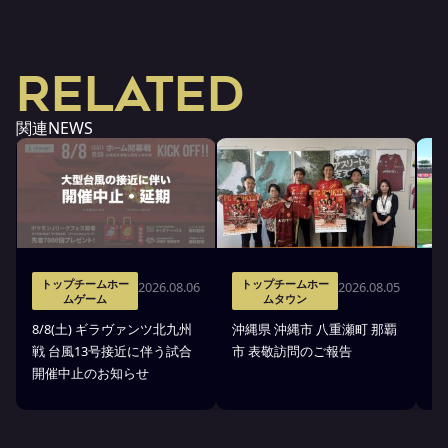
RELATED
関連NEWS
トップチームホー
トップチームホー
2026.08.06
2026.08.05
ムゲーム
ムタウン
タ
8/8(土) ギラヴァンツ北九州
沖縄県 沖縄市 八重瀬町 那覇
沖
戦 台風13号接近に伴う試合
市 表敬訪問のご報告
(
開催中止のお知らせ
戦