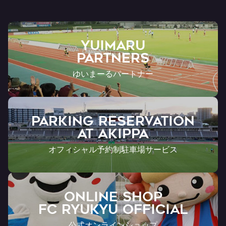
YUIMARU
Partners
ゆいまーるパートナー
PARKING RESERVATION
AT Akippa
オフィシャル予約制駐車場サービス
ONLINE SHOP
FC RYUKYU OFFICIAL
公式オンラインショップ