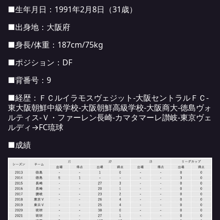
■生年月日：1991年2月8日（31歳）
■出身地：大阪府
■身長/体重：187cm/75kg
■ポジション：DF
■背番号：9
■経歴：ＦＣルイラモスヴェジット-大阪セントラルＦＣ-
東大阪朝鮮中級学校-大阪朝鮮高級学校-大阪商大-徳島ヴォ
ルティス-Ｖ・ファーレン長崎-カマタマーレ讃岐-東京ヴェ
ルディ→FC琉球
■成績