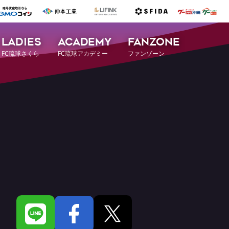
LADIES
ACADEMY
FANZONE
FC琉球さくら
FC琉球アカデミー
ファンゾーン