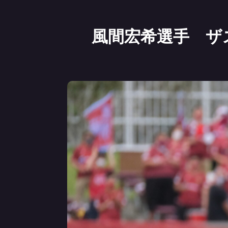
風間宏希選手 ザ