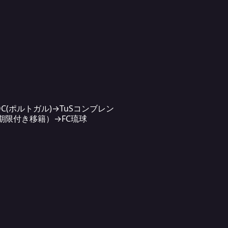
(ポルトガル)→TuSコンブレン
期限付き移籍）→FC琉球