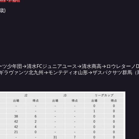
歳)
ツ少年団→清水FCジュニアユース→清水商高→ロウレターノDC
→ギラヴァンツ北九州→モンテディオ山形→ザスパクサツ群馬（