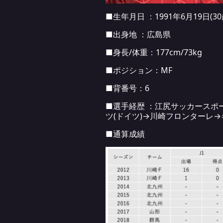
■生年月日 ：1991年6月19日(30
■出身地 ：広島県
■身長/体重：177cm/73kg
■ポジション：MF
■背番号：6
■選手経歴 ：江尻サッカースポー
ツ(ドイツ)→川崎フロンターレ
■通算成績