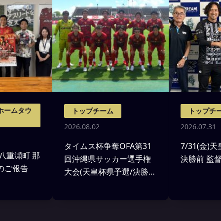
ホームタウ
トップチーム
トップチ
2026.08.02
2026.07.31
タイムス杯争奪OFA第31
7/31(金
 八重瀬町 那
回沖縄県サッカー選手権
決勝前 監
のご報告
大会(天皇杯県予選/決勝)
沖縄SV戦 試合結果