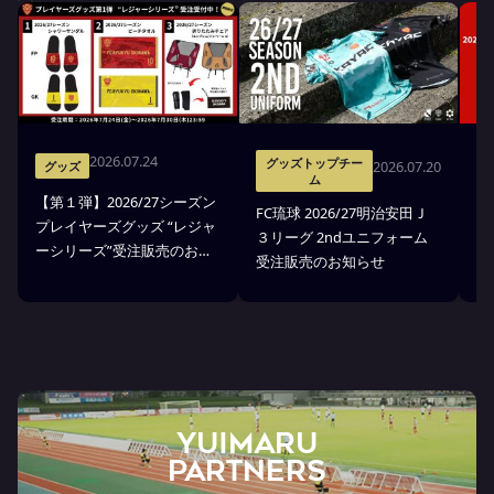
2026.07.24
グッズトップチー
2026.07.20
グッズ
ム
【第１弾】2026/27シーズン
FC琉球 2026/27明治安田Ｊ
F
プレイヤーズグッズ “レジャ
３リーグ 2ndユニフォーム
３
ーシリーズ”受注販売のお知
受注販売のお知らせ
ア
らせ
YUIMARU
Partners