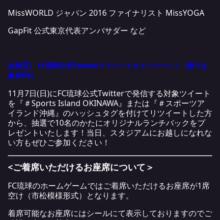
MissWORLD ジャパン 2016 ファイナリスト MissYOGA
GapFit 公式東京代表アンバサダー など
企画③ FC琉球公式Twitterリツイートキャンペーン！（誰でも
参加OK）
11月7日(日)にFC琉球公式Twitterで発信する対象ツイート
を『＃Sports Island OKINAWA』または『＃スポーツア
イランド沖縄』のハッシュタグを付けてリツイートした方
から、抽選で10名のかたにオリジナルランチバックをプ
レゼントいたします！当日、スタジアムにお越しになれな
い方もぜひご参加ください！
<
ご着席いただけるお座席について＞
FC
琉球のホームゲームではご着席いただけるお座席が
1
席
空け（市松模様形式）となります。
着席可能なお座席にはシールにて表示しておりますのでご