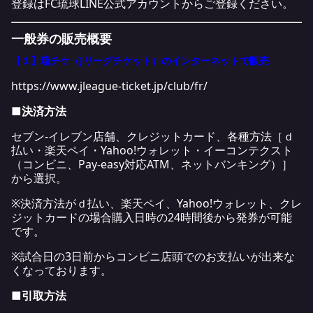
登録はFC琉球LINE公式アカウントからご登録ください。
一般券の販売概要
【１】琉チケ（Jリーグチケット）のインターネットで販売
https://www.jleague-ticket.jp/club/fr/
■決済方法
セブン-イレブン店舗、クレジットカード、各種方法［ｄ
払い・楽天ペイ・Yahoo!ウォレット・イーコンテクスト
（コンビニ、Pay-easy対応ATM、ネットバンキング）］
から選択。
※決済方法がｄ払い、楽天ペイ、Yahoo!ウォレット、クレ
ジットカードの場合購入日時の24時間後から発券が可能
です。
※試合日の3日前からコンビニ店頭でのお支払いが出来な
くなっております。
■引取方法