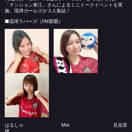
「テンション東江」さんによるミニトークイベントを実
施。琉球ガールズが３人集結！
■
琉球ラバーズ
（FM那覇）
はるしゃ Mei 見並里
穂