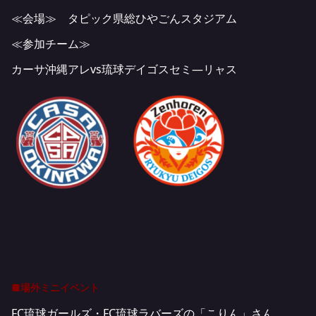
≪会場≫ タピック県総ひやごんスタジアム
≪参加チーム≫
カーサ沖縄アレvs琉球デイゴスセミ―リャス
■場外ミニイベント
FC琉球ガールズ・FC琉球ラバーズの「こりん」さん、