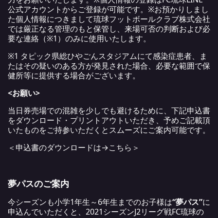
公式アカウントからご登録が可能です。※お預かりしまし
た個人情報につきまして琉球フットボールクラブ株式会社
では厳正なる管理のもと保管し、来場可否の判断および必
要な連絡（※1）のみに使用いたします。
※1 タピック県総ひやごんスタジアムにて感染症患者、ま
たはその疑いのある方が発見された場合、必要な範囲で保
健所等に提供する場合がございます。
<お願い>
当日券売場での混雑を少しでも避けるために、下記申込書
をダウンロード・プリントアウトいただき、予めご記載頂
いたものをご持参いただくとスムーズにご案内可能です。
＜申込書のダウンロードは→
こちら
＞
夢パスのご案内
今シーズンも小学1年生～6年生までのお子様は
“夢パス”
に
申込んでいただくと、2021シーズンJ2リーグ戦FC琉球の