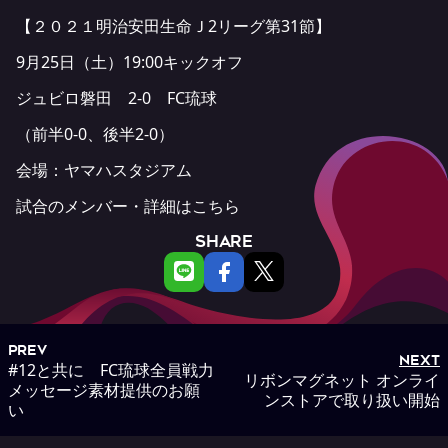
【２０２１明治安田生命Ｊ2リーグ第31節】
9月25日（土）19:00キックオフ
ジュビロ磐田 2-0 FC琉球
（前半0-0、後半2-0）
会場：ヤマハスタジアム
試合のメンバー・詳細は
こちら
SHARE
PREV
NEXT
#12と共に FC琉球全員戦力
リボンマグネット オンライ
メッセージ素材提供のお願
ンストアで取り扱い開始
い