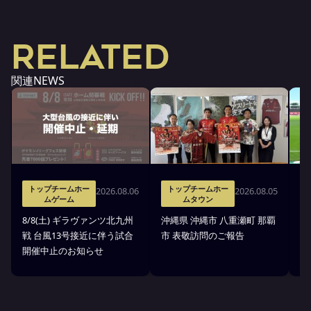
RELATED
関連NEWS
トップチームホー
トップチームホー
2026.08.06
2026.08.05
ムゲーム
ムタウン
タ
8/8(土) ギラヴァンツ北九州
沖縄県 沖縄市 八重瀬町 那覇
沖
戦 台風13号接近に伴う試合
市 表敬訪問のご報告
(
開催中止のお知らせ
戦