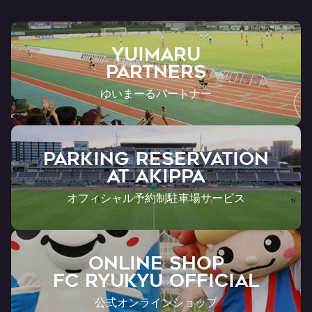
YUIMARU
Partners
ゆいまーるパートナー
PARKING RESERVATION
AT Akippa
オフィシャル予約制駐車場サービス
ONLINE SHOP
FC RYUKYU OFFICIAL
公式オンラインショップ