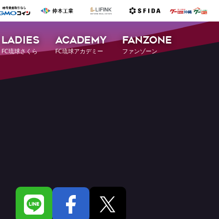
LADIES
ACADEMY
FANZONE
FC琉球さくら
FC琉球アカデミー
ファンゾーン