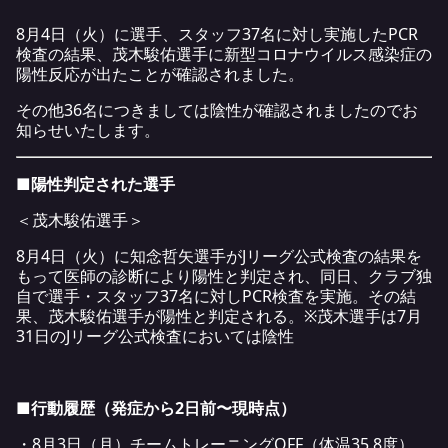
8月4日（火）に選手、スタッフ37名に対し実施したPCR
検査の結果、茂木駿佑選手に新型コロナウイルス感染症の
陽性反応が出たことが確認されました。
その他36名につきましては陰性が確認されましたのでお
知らせいたします。
■陽性判定された選手
＜茂木駿佑選手＞
8月4日（火）に知念哲矢選手がJリーグ公式検査の結果を
もって医師の診断により陽性と判定され、同日、クラブ独
自で選手・スタッフ37名に対しPCR検査を実施。その結
果、茂木駿佑選手が陽性と判定される。※茂木選手は7月
31日のJリーグ公式検査においては陰性
■行動履歴（発症から2日前〜現時点）
・8月3日（月）チームトレーニングOFF（体温35.8度）