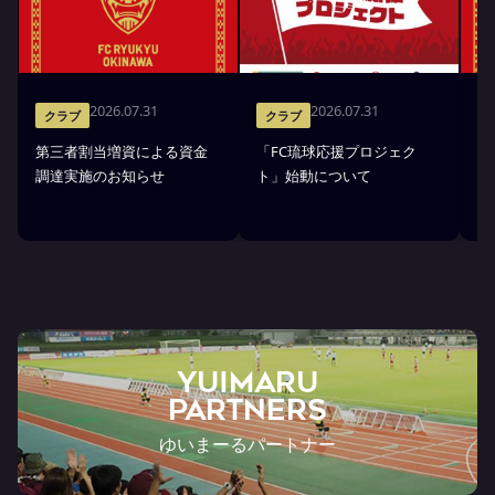
2026.07.31
2026.07.31
クラブ
クラブ
第三者割当増資による資金
「FC琉球応援プロジェク
「
調達実施のお知らせ
ト」始動について
金
YUIMARU
Partners
ゆいまーるパートナー