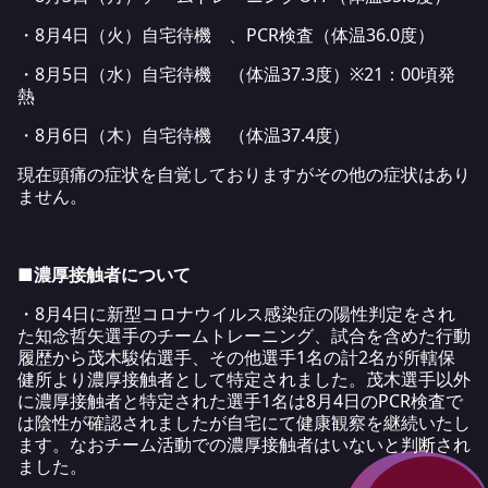
・8月4日（火）自宅待機 、PCR検査（体温36.0度）
・8月5日（水）自宅待機 （体温37.3度）※21：00頃発
熱
・8月6日（木）自宅待機 （体温37.4度）
現在頭痛の症状を自覚しておりますがその他の症状はあり
ません。
■濃厚接触者について
・8月4日に新型コロナウイルス感染症の陽性判定をされ
た知念哲矢選手のチームトレーニング、試合を含めた行動
履歴から茂木駿佑選手、その他選手1名の計2名が所轄保
健所より濃厚接触者として特定されました。茂木選手以外
に濃厚接触者と特定された選手1名は8月4日のPCR検査で
は陰性が確認されましたが自宅にて健康観察を継続いたし
ます。なおチーム活動での濃厚接触者はいないと判断され
ました。