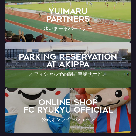
YUIMARU
Partners
ゆいまーるパートナー
PARKING RESERVATION
AT Akippa
オフィシャル予約制駐車場サービス
ONLINE SHOP
FC RYUKYU OFFICIAL
公式オンラインショップ