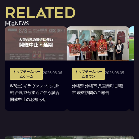
RELATED
関連NEWS
トップチームホー
トップチームホー
2026.08.06
2026.08.05
ムゲーム
ムタウン
タ
8/8(土) ギラヴァンツ北九州
沖縄県 沖縄市 八重瀬町 那覇
沖
戦 台風13号接近に伴う試合
市 表敬訪問のご報告
(
開催中止のお知らせ
戦