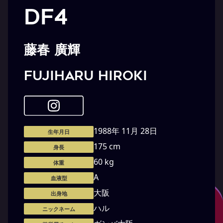
DF4
藤春 廣輝
FUJIHARU Hiroki
1988年 11月 28日
生年月日
175 cm
身長
60 kg
体重
A
血液型
大阪
出身地
ハル
ニックネーム