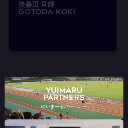
後
藤
田
亘
輝
G
O
T
O
D
A
K
o
k
i
YUIMARU
Partners
ゆいまーるパートナー