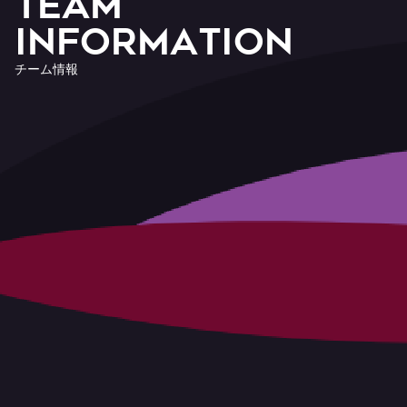
T
E
A
M
I
n
f
o
r
m
a
t
i
o
n
チ
ー
ム
情
報