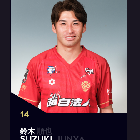
14
鈴
木
順
也
S
U
Z
U
K
I
J
u
n
y
a