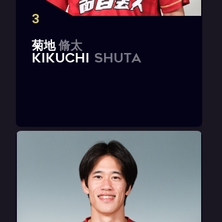
3
菊
地
脩
太
K
I
K
U
C
H
I
S
h
u
t
a