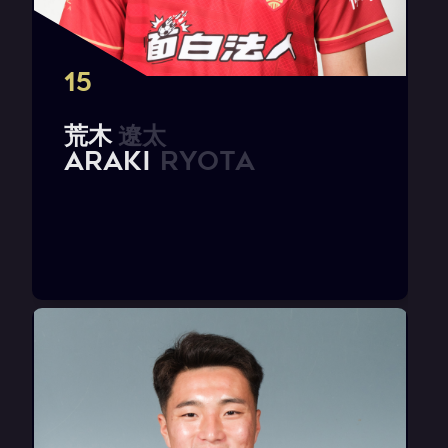
15
荒
木
遼
太
A
R
A
K
I
R
y
o
t
a