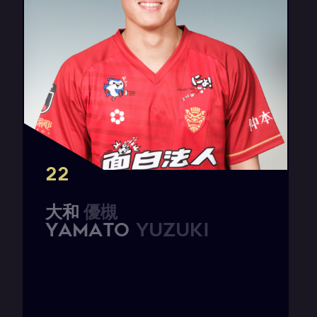
22
大
和
優
槻
Y
A
M
A
T
O
Y
u
z
u
k
i