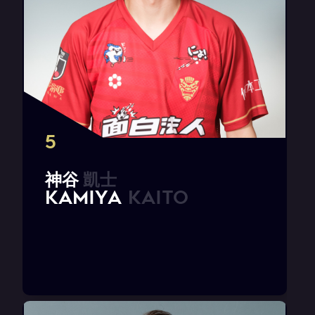
5
神
谷
凱
士
K
A
M
I
Y
A
K
a
i
t
o