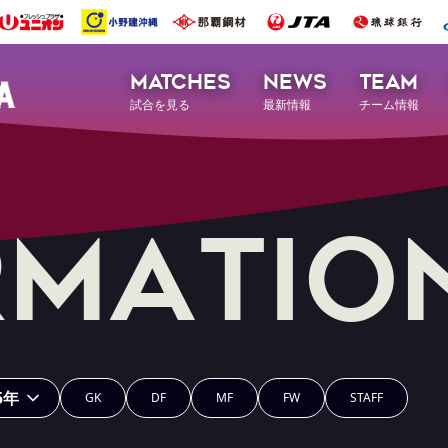
MATCHES
NEWS
TEAM
試合を見る
最新情報
チーム情報
r
m
a
t
i
o
5年
GK
DF
MF
FW
STAFF