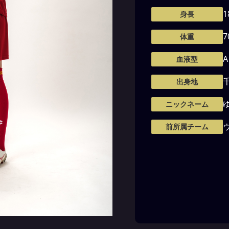
1
身長
7
体重
A
血液型
出身地
ニックネーム
前所属チーム