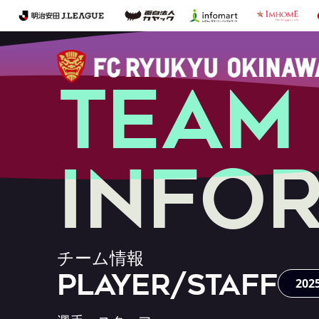
T
E
A
M
I
n
f
o
チ
ー
ム
情
報
PLAYER/STAFF
202