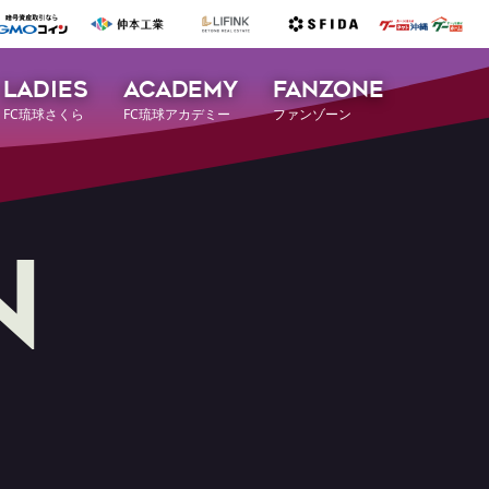
LADIES
ACADEMY
FANZONE
FC琉球さくら
FC琉球アカデミー
ファンゾーン
n