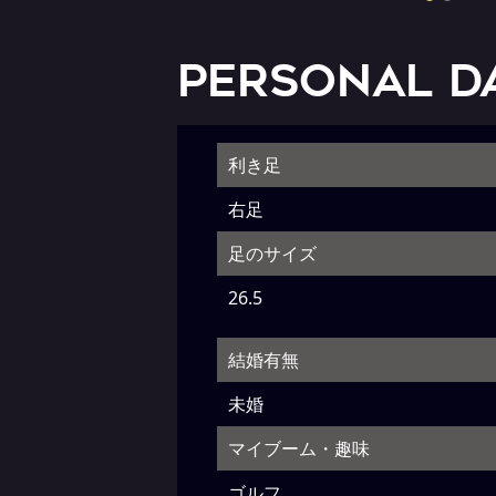
PERSONAL D
利き足
右足
足のサイズ
26.5
結婚有無
未婚
マイブーム・趣味
ゴルフ