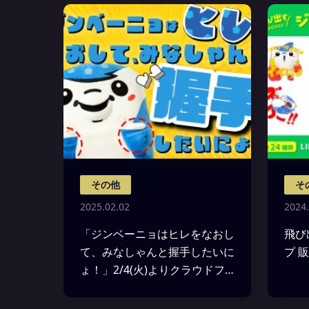
その他
そ
2025.02.02
2024.
「ジンベーニョはヒレをなおし
飛び
て、みなしゃんと握手したいに
プ 
ょ！」2/4(火)よりクラウドフ
ァンディング開始のお知らせ