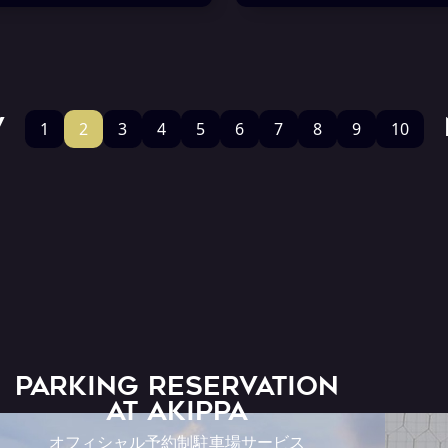
V
1
2
3
4
5
6
7
8
9
10
PARKING RESERVATION
AT Akippa
オフィシャル予約制駐車場サービス