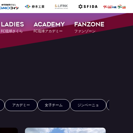
LADIES
ACADEMY
FANZONE
FC琉球さくら
FC琉球アカデミー
ファンゾーン
アカデミー
女子チーム
ジンベーニョ
FCRコイン