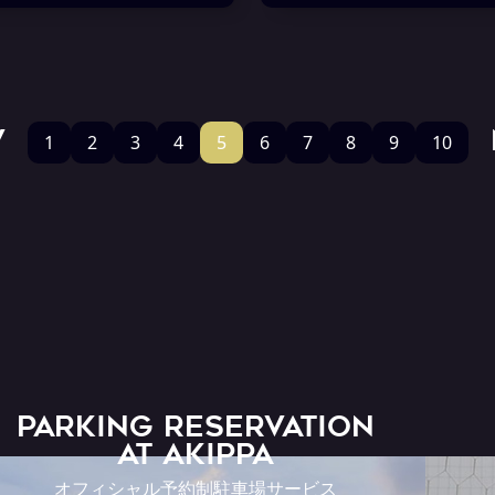
V
1
2
3
4
5
6
7
8
9
10
PARKING RESERVATION
AT Akippa
オフィシャル予約制駐車場サービス