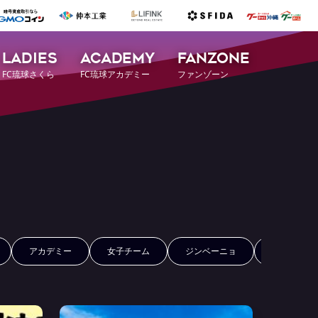
LADIES
ACADEMY
FANZONE
FC琉球さくら
FC琉球アカデミー
ファンゾーン
アカデミー
女子チーム
ジンベーニョ
FCRコイン