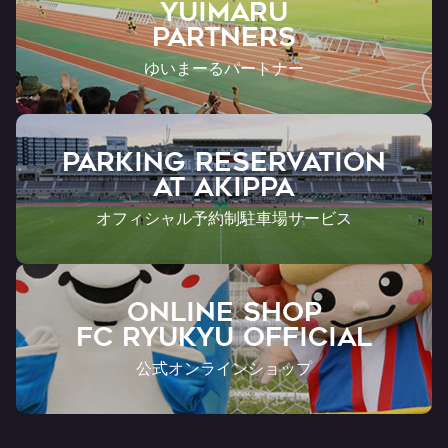
YUIMARU
Partners
ゆいまーるパートナー
PARKING RESERVATION
AT Akippa
オフィシャル予約制駐車場サービス
ONLINE SHOP
FC RYUKYU OFFICIAL
公式オンラインショップ