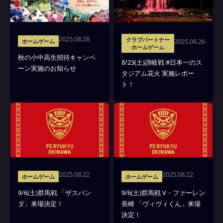
2025.08.28
クラブパートナー
2025.08.26
ホームゲーム
ホームゲーム
秋の小中高生招待キャンペ
8/23(土)讃岐戦 #日本一のス
ーン実施のお知らせ
タジアム花火 実施レポー
ト！
2025.08.22
2025.08.22
ホームゲーム
ホームゲーム
9/6(土)群馬戦 「ザスパン
9/6(土)群馬戦 V・ファーレン
ダ」来場決定！
長崎 「ヴィヴィくん」来場
決定！