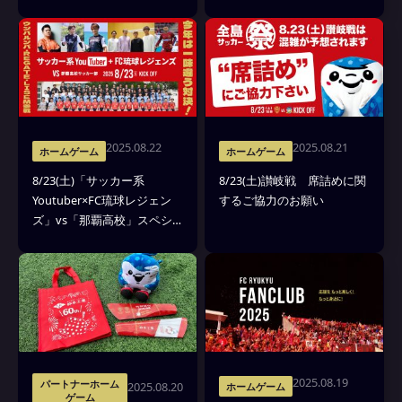
2025.08.22
2025.08.21
ホームゲーム
ホームゲーム
8/23(土)「サッカー系
8/23(土)讃岐戦 席詰めに関
Youtuber×FC琉球レジェン
するご協力のお願い
ズ」vs「那覇高校」スペシ
ャルマッチ開催！(※8/22追
記)
2025.08.19
パートナーホーム
2025.08.20
ホームゲーム
ゲーム