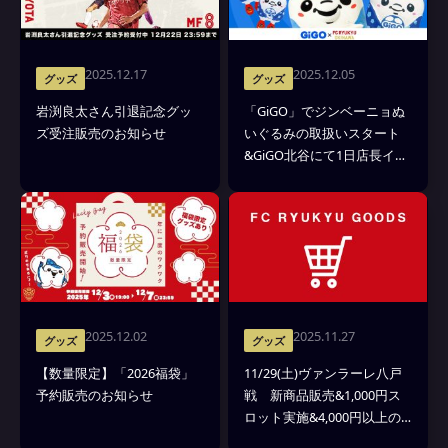
2025.12.17
2025.12.05
グッズ
グッズ
岩渕良太さん引退記念グッ
「GiGO」でジンベーニョぬ
ズ受注販売のお知らせ
いぐるみの取扱いスタート
&GiGO北谷にて1日店長イベ
ント開催のお知らせ
2025.12.02
2025.11.27
グッズ
グッズ
【数量限定】「2026福袋」
11/29(土)ヴァンラーレ八戸
予約販売のお知らせ
戦 新商品販売&1,000円ス
ロット実施&4,000円以上の
お買い上げで写真セットプ