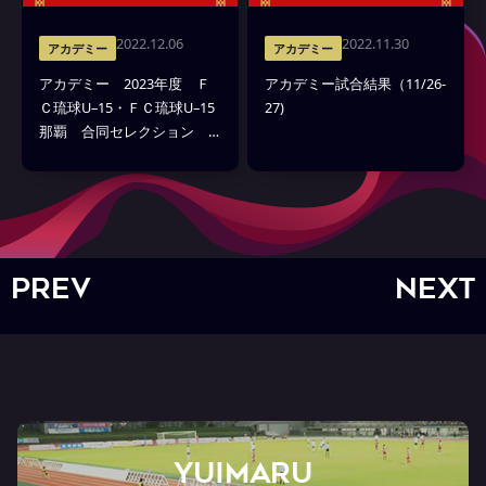
2022.12.06
2022.11.30
アカデミー
アカデミー
アカデミー 2023年度 Ｆ
アカデミー試合結果（11/26-
Ｃ琉球U–15・ＦＣ琉球U–15
27)
那覇 合同セレクション
合格者発表
PREV
NEXT
YUIMARU