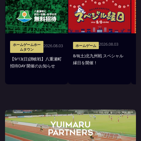
2026.08.03
ホームゲームホー
2026.08.03
ホームゲーム
ムタウン
8/8(土)北九州戦 スペシャル
8/
【9/13(日)讃岐戦】八重瀬町
縁日を開催！
A
招待DAY 開催のお知らせ
決
YUIMARU
Partners