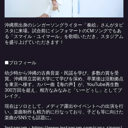
沖縄県出身のシンガーソングライター「奏絵」さんがタピ
スタに来場。試合前にインフォマートのCMソングでもあ
る「スマイル・ユイマール」を歌唱いただき、スタジアム
を盛り上げていただきます！
■プロフィール
幼少時から沖縄の古典音楽・民謡を学び、多数の賞を受
賞。沖縄県立芸術大学にて学びを深め、卒業後は活動拠点
を東京へ移す。カバー曲【海の声】が、YouTube再生数
300万回を超え、相方なみなみと「いーどぅし」としてブ
レイク。
現在はソロとして、メディア露出やイベントへの出演を行
い、楽曲制作も精力的に行なっており、子ども等に向けた
楽曲がSNSでも話題に。
Instagram：
https://www.instagram.com/cana_singer/