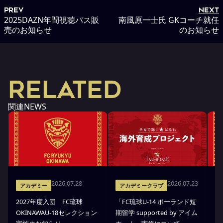
PREV
NEXT
2025DAZN年間視聴パス販
南風原一士氏 GKコーチ就任
売のお知らせ
のお知らせ
RELATED
関連NEWS
2026.07.28
2026.07.23
アカデミー
アカデミークラブ
2027年度入団 FC琉球
「FC琉球U-14 ポーランド短
高
OKINAWAU-18セレクション
期留学 supported by アイム
プ