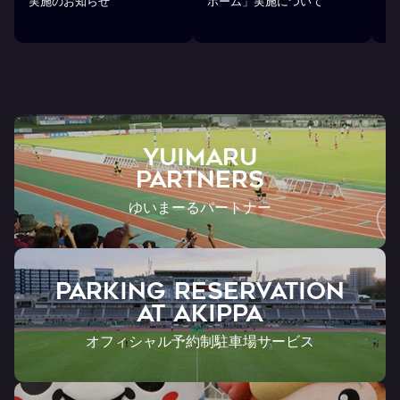
実施のお知らせ
ホーム」実施について
部
ら
YUIMARU
Partners
ゆいまーるパートナー
PARKING RESERVATION
AT Akippa
オフィシャル予約制駐車場サービス