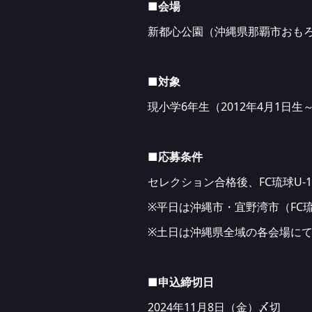
■
会場
新都心公園（沖縄県那覇市おもろ
■
対象
現小学6年生（2012年4月1日生～
■
応募条件
セレクション合格後、FC琉球U-
※平日は沖縄市・宜野湾市（FC琉
※土日は沖縄県全域の各会場に
■
申込締切日
2024年11月8日（金）〆切