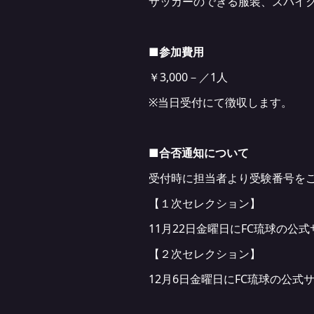
サッカーのできる服装、スパイ
■
参加費用
￥3,000－／1人
※当日受付にて徴収します。
■
合否通知について
受付時に担当者より受験番号を
【１次セレクション】
11月22日金曜日にFC琉球の
【２次セレクション】
12月6日金曜日にFC琉球の公