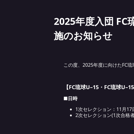
2025年度入団 F
施のお知らせ
この度、2025年度に向けたFC
【
FC
琉球
U–15
・
FC
琉球
U–15
■
日時
1次セレクション：11月17日(日
2次セレクション(1次合格者のみ参