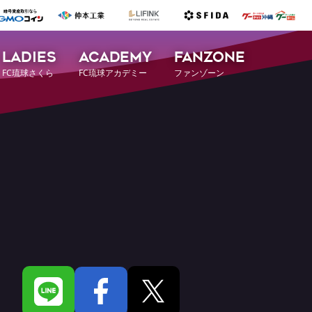
LADIES
ACADEMY
FANZONE
FC琉球さくら
FC琉球アカデミー
ファンゾーン