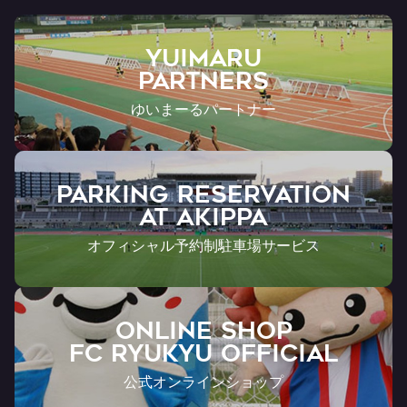
YUIMARU
Partners
ゆいまーるパートナー
PARKING RESERVATION
AT Akippa
オフィシャル予約制駐車場サービス
ONLINE SHOP
FC RYUKYU OFFICIAL
公式オンラインショップ