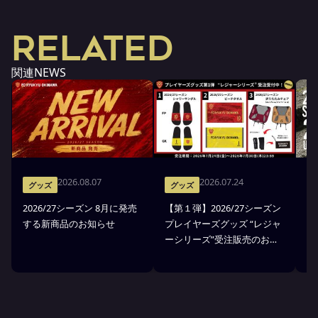
RELATED
関連NEWS
2026.08.07
2026.07.24
グッズ
グッズ
2026/27シーズン 8月に発売
【第１弾】2026/27シーズン
F
する新商品のお知らせ
プレイヤーズグッズ “レジャ
３
ーシリーズ”受注販売のお知
受
らせ