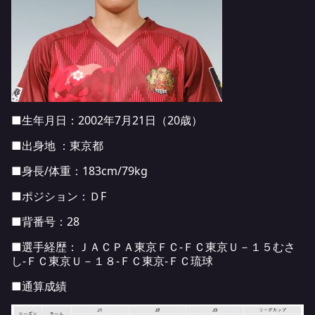
■生年月日：2002年7月21日（20歳）
■出身地 ：東京都
■身長/体重：183cm/79kg
■ポジション：ＤF
■背番号：28
■選手経歴：ＪＡＣＰＡ東京ＦＣ-ＦＣ東京Ｕ－１５むさ
し-ＦＣ東京Ｕ－１８-ＦＣ東京-ＦＣ琉球
■通算成績