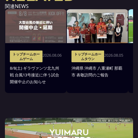
関連NEWS
トップチームホー
トップチームホー
2026.08.06
2026.08.05
ムゲーム
ムタウン
タ
8/8(土) ギラヴァンツ北九州
沖縄県 沖縄市 八重瀬町 那覇
沖
戦 台風13号接近に伴う試合
市 表敬訪問のご報告
(
開催中止のお知らせ
戦
YUIMARU