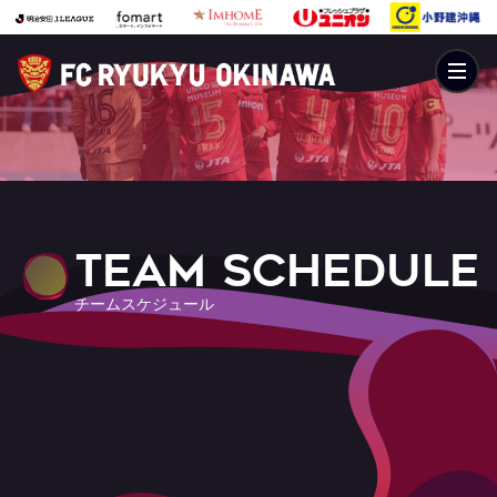
T
E
A
M
S
C
H
E
D
U
L
E
チ
ー
ム
ス
ケ
ジ
ュ
ー
ル