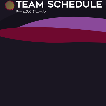
T
E
A
M
S
C
H
E
D
U
L
E
チ
ー
ム
ス
ケ
ジ
ュ
ー
ル