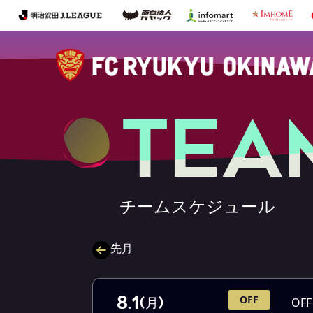
T
E
A
チ
ー
ム
ス
ケ
ジ
ュ
ー
ル
先月
8.1
OFF
(月)
OFF