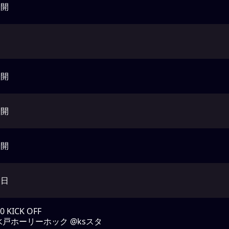
公開
公開
公開
公開
動日
00 KICK OFF
.水戸ホーリーホック @ksスタ