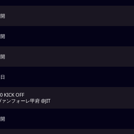
公開
公開
公開
動日
00 KICK OFF
.ヴァンフォーレ甲府 @JIT
公開