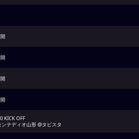
公開
公開
公開
公開
30 KICK OFF
.モンテディオ山形 @タピスタ