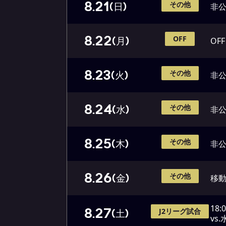
8.21
その他
(日)
非
8.22
OFF
(月)
OFF
8.23
その他
(火)
非
8.24
その他
(水)
非
8.25
その他
(木)
非
8.26
その他
(金)
移
18:
8.27
J2リーグ試合
(土)
vs