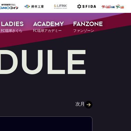
LADIES
ACADEMY
FANZONE
FC琉球さくら
FC琉球アカデミー
ファンゾーン
D
U
L
E
次月