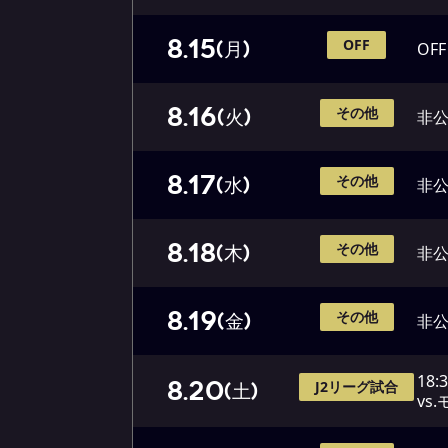
8.15
OFF
(月)
OFF
8.16
その他
(火)
非
8.17
その他
(水)
非
8.18
その他
(木)
非
8.19
その他
(金)
非
18:
8.20
J2リーグ試合
(土)
vs