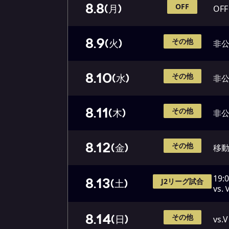
8.8
OFF
(月)
OFF
8.9
その他
(火)
非
8.10
その他
(水)
非
8.11
その他
(木)
非
8.12
その他
(金)
移
19:
8.13
J2リーグ試合
(土)
vs
8.14
その他
(日)
vs